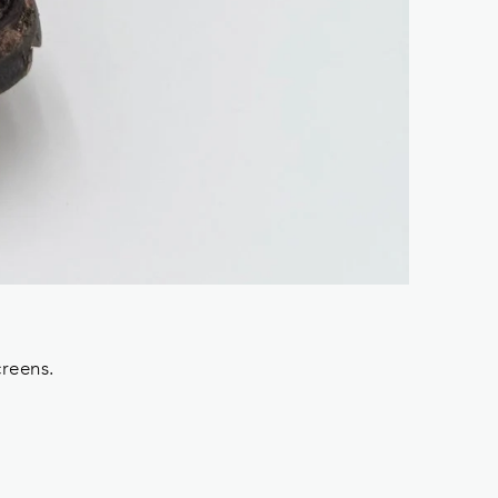
creens.