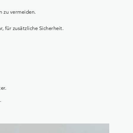
n zu vermeiden.
 für zusätzliche Sicherheit.
er.
.