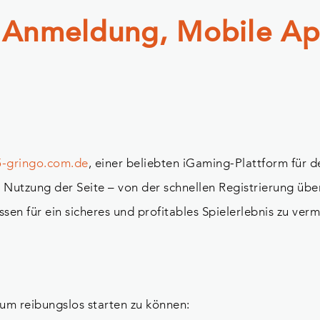
 Anmeldung, Mobile Ap
5-gringo.com.de
, einer beliebten iGaming-Plattform für d
n Nutzung der Seite – von der schnellen Registrierung übe
sen für ein sicheres und profitables Spielerlebnis zu vermi
, um reibungslos starten zu können: