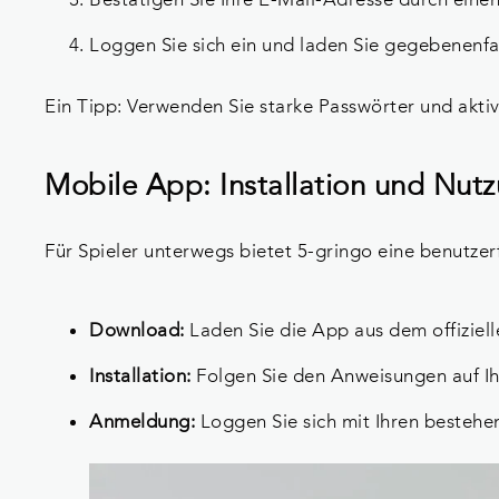
Loggen Sie sich ein und laden Sie gegebenenfa
Ein Tipp: Verwenden Sie starke Passwörter und aktivie
Mobile App: Installation und Nut
Für Spieler unterwegs bietet 5-gringo eine benutzerf
Download:
Laden Sie die App aus dem offiziell
Installation:
Folgen Sie den Anweisungen auf I
Anmeldung:
Loggen Sie sich mit Ihren bestehe