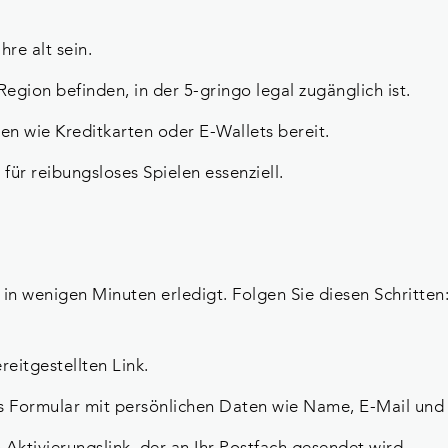
re alt sein.
 Region befinden, in der 5-gringo legal zugänglich ist.
n wie Kreditkarten oder E-Wallets bereit.
 für reibungsloses Spielen essenziell.
 in wenigen Minuten erledigt. Folgen Sie diesen Schritten
reitgestellten Link.
 das Formular mit persönlichen Daten wie Name, E-Mail un
 Aktivierungslink, der an Ihr Postfach gesendet wird.