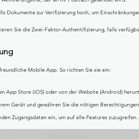
lls Dokumente zur Verifizierung hoch, um Einschränkunge
ren Sie die Zwei-Faktor-Authentifizierung, falls verfügbar,
zung
reundliche Mobile App. So richten Sie sie ein:
en App Store (iOS) oder von der Website (Android) herunt
hrem Gerät und gewähren Sie die nötigen Berechtigungen
nden Zugangsdaten ein, um auf alle Features zuzugreifen.