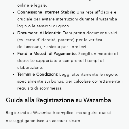
online è legale.
Connessione Internet Stabile:
Una rete affidabile è
cruciale per evitare interruzioni durante il wazamba
login o le sessioni di gioco.
Documenti di Identità:
Tieni pronti documenti validi
(es. carta d’identità, patente) per la verifica
dell’account, richiesta per i prelievi.
Fondi e Metodi di Pagamento:
Scegli un metodo di
deposito supportato e comprendi i tempi di
elaborazione.
Termini e Condizioni:
Leggi attentamente le regole,
specialmente sui bonus, per calcolare correttamente i
requisiti di scommessa.
Guida alla Registrazione su Wazamba
Registrarsi su Wazamba è semplice, ma seguire questi
passaggi garantisce un account sicuro: