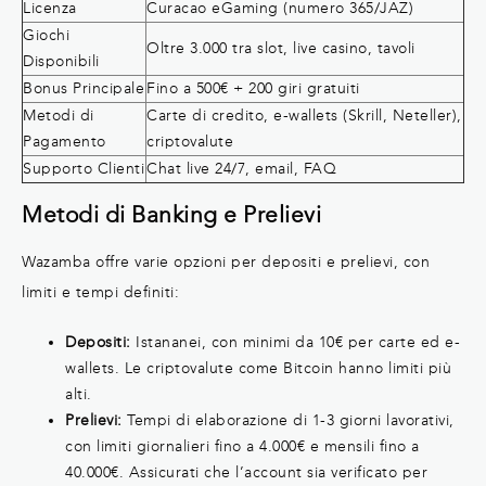
Licenza
Curacao eGaming (numero 365/JAZ)
Giochi
Oltre 3.000 tra slot, live casino, tavoli
Disponibili
Bonus Principale
Fino a 500€ + 200 giri gratuiti
Metodi di
Carte di credito, e-wallets (Skrill, Neteller),
Pagamento
criptovalute
Supporto Clienti
Chat live 24/7, email, FAQ
Metodi di Banking e Prelievi
Wazamba offre varie opzioni per depositi e prelievi, con
limiti e tempi definiti:
Depositi:
Istananei, con minimi da 10€ per carte ed e-
wallets. Le criptovalute come Bitcoin hanno limiti più
alti.
Prelievi:
Tempi di elaborazione di 1-3 giorni lavorativi,
con limiti giornalieri fino a 4.000€ e mensili fino a
40.000€. Assicurati che l’account sia verificato per