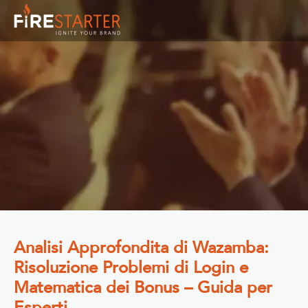
Analisi Approfondita di Wazamba:
Risoluzione Problemi di Login e
Matematica dei Bonus – Guida per
Esperti