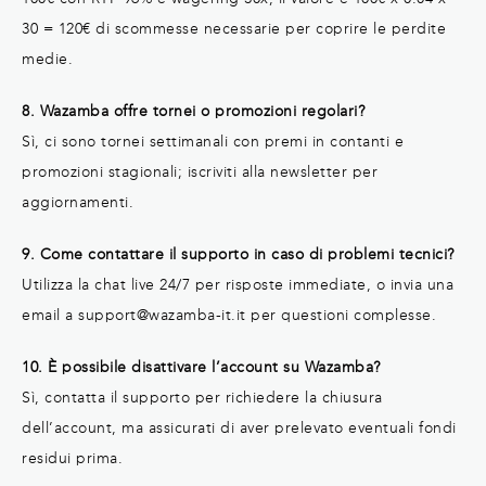
30 = 120€ di scommesse necessarie per coprire le perdite
medie.
8. Wazamba offre tornei o promozioni regolari?
Sì, ci sono tornei settimanali con premi in contanti e
promozioni stagionali; iscriviti alla newsletter per
aggiornamenti.
9. Come contattare il supporto in caso di problemi tecnici?
Utilizza la chat live 24/7 per risposte immediate, o invia una
email a support@wazamba-it.it per questioni complesse.
10. È possibile disattivare l’account su Wazamba?
Sì, contatta il supporto per richiedere la chiusura
dell’account, ma assicurati di aver prelevato eventuali fondi
residui prima.