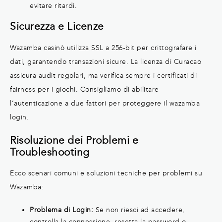
evitare ritardi.
Sicurezza e Licenze
Wazamba casinò utilizza SSL a 256-bit per crittografare i
dati, garantendo transazioni sicure. La licenza di Curacao
assicura audit regolari, ma verifica sempre i certificati di
fairness per i giochi. Consigliamo di abilitare
l’autenticazione a due fattori per proteggere il wazamba
login.
Risoluzione dei Problemi e
Troubleshooting
Ecco scenari comuni e soluzioni tecniche per problemi su
Wazamba:
Problema di Login:
Se non riesci ad accedere,
controlla la connessione, resetta la password o