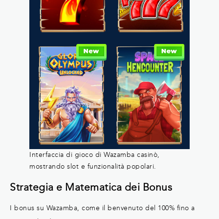
Interfaccia di gioco di Wazamba casinò,
mostrando slot e funzionalità popolari.
Strategia e Matematica dei Bonus
I bonus su Wazamba, come il benvenuto del 100% fino a