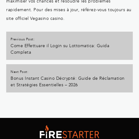
maximiser vos chances et résoudre les problèmes
rapidement. Pour des mises à jour, référez-vous toujours au
site officiel Vegasino casino.
Post
navigation
Previous
Come Effettuare il Login su Lottomatica: Guida
post:
Completa
Next
Bonus Instant Casino Décrypté: Guide de Réclamation
post:
et Stratégies Essentielles – 2026