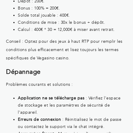
Dépôt : 200€.
Bonus : 100% = 200€.
Solde total jouable : 400€.
Conditions de mise : 30x le bonus + dépôt.
Calcul : 400€ * 30 = 12,000€ à miser avant retrait.
Conseil : Optez pour des jeux à haut RTP pour remplir les
conditions plus efficacement et lisez toujours les termes
spécifiques de Vegasino casino.
Dépannage
Problèmes courants et solutions :
Application ne se télécharge pas
: Vérifiez l’espace
de stockage et les paramètres de sécurité de
l’appareil.
Erreurs de connexion
: Réinitialisez le mot de passe
ou contactez le support via le chat intégré.