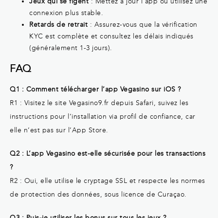
Jeux qui se figent
: Mettez à jour l’app ou utilisez une
connexion plus stable.
Retards de retrait
: Assurez-vous que la vérification
KYC est complète et consultez les délais indiqués
(généralement 1-3 jours).
FAQ
Q1 : Comment télécharger l’app Vegasino sur iOS ?
R1 : Visitez le site Vegasino9.fr depuis Safari, suivez les
instructions pour l’installation via profil de confiance, car
elle n’est pas sur l’App Store.
Q2 : L’app Vegasino est-elle sécurisée pour les transactions
?
R2 : Oui, elle utilise le cryptage SSL et respecte les normes
de protection des données, sous licence de Curaçao.
Q3 : Puis-je utiliser les bonus sur tous les jeux ?