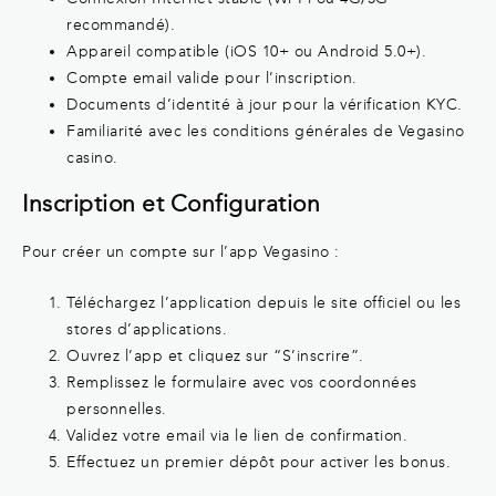
recommandé).
Appareil compatible (iOS 10+ ou Android 5.0+).
Compte email valide pour l’inscription.
Documents d’identité à jour pour la vérification KYC.
Familiarité avec les conditions générales de Vegasino
casino.
Inscription et Configuration
Pour créer un compte sur l’app Vegasino :
Téléchargez l’application depuis le site officiel ou les
stores d’applications.
Ouvrez l’app et cliquez sur “S’inscrire”.
Remplissez le formulaire avec vos coordonnées
personnelles.
Validez votre email via le lien de confirmation.
Effectuez un premier dépôt pour activer les bonus.