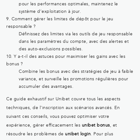
pour les performances optimales, maintenez le
système d’exploitation à jour.
9. Comment gérer les limites de dépôt pour le jeu
responsable ?
Définissez des limites via les outils de jeu responsable
dans les paramètres du compte, avec des alertes et
des auto-exclusions possibles.
10. Y a-t-il des astuces pour maximiser les gains avec les
bonus ?
Combine les bonus avec des stratégies de jeu à faible
variance, et surveille les promotions régulières pour
accumuler des avantages.
Ce guide exhaustif sur Unibet couvre tous les aspects
techniques, de l’inscription aux scénarios avancés. En
suivant ces conseils, vous pouvez optimiser votre
expérience, gérer efficacement les
unibet bonus
, et
résoudre les problèmes de
unibet login
. Pour plus