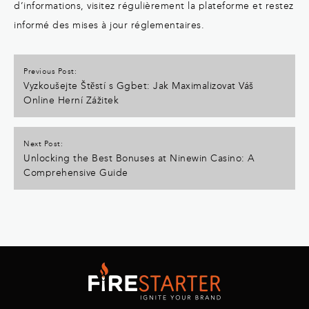
d’informations, visitez régulièrement la plateforme et restez
informé des mises à jour réglementaires.
Post
navigation
Previous
Vyzkoušejte Štěstí s Ggbet: Jak Maximalizovat Váš
post:
Online Herní Zážitek
Next
Unlocking the Best Bonuses at Ninewin Casino: A
post:
Comprehensive Guide