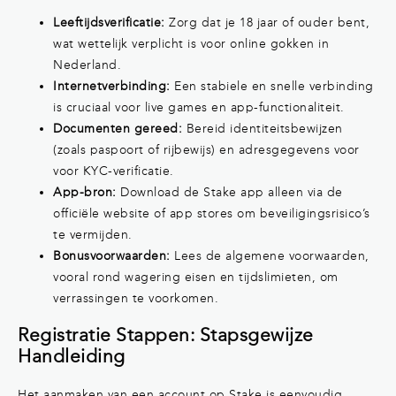
Leeftijdsverificatie:
Zorg dat je 18 jaar of ouder bent,
wat wettelijk verplicht is voor online gokken in
Nederland.
Internetverbinding:
Een stabiele en snelle verbinding
is cruciaal voor live games en app-functionaliteit.
Documenten gereed:
Bereid identiteitsbewijzen
(zoals paspoort of rijbewijs) en adresgegevens voor
voor KYC-verificatie.
App-bron:
Download de Stake app alleen via de
officiële website of app stores om beveiligingsrisico’s
te vermijden.
Bonusvoorwaarden:
Lees de algemene voorwaarden,
vooral rond wagering eisen en tijdslimieten, om
verrassingen te voorkomen.
Registratie Stappen: Stapsgewijze
Handleiding
Het aanmaken van een account op Stake is eenvoudig,