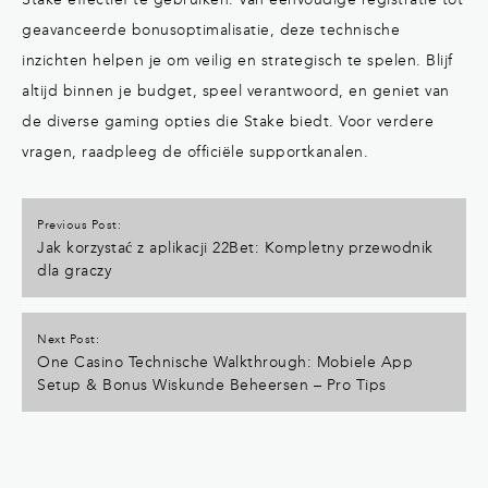
geavanceerde bonusoptimalisatie, deze technische
inzichten helpen je om veilig en strategisch te spelen. Blijf
altijd binnen je budget, speel verantwoord, en geniet van
de diverse gaming opties die Stake biedt. Voor verdere
vragen, raadpleeg de officiële supportkanalen.
Post
navigation
Previous
Jak korzystać z aplikacji 22Bet: Kompletny przewodnik
post:
dla graczy
Next
One Casino Technische Walkthrough: Mobiele App
post:
Setup & Bonus Wiskunde Beheersen – Pro Tips