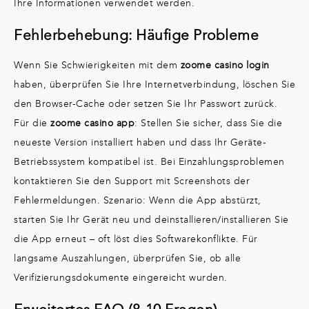
Ihre Informationen verwendet werden.
Fehlerbehebung: Häufige Probleme
Wenn Sie Schwierigkeiten mit dem
zoome casino login
haben, überprüfen Sie Ihre Internetverbindung, löschen Sie
den Browser-Cache oder setzen Sie Ihr Passwort zurück.
Für die
zoome casino app
: Stellen Sie sicher, dass Sie die
neueste Version installiert haben und dass Ihr Geräte-
Betriebssystem kompatibel ist. Bei Einzahlungsproblemen
kontaktieren Sie den Support mit Screenshots der
Fehlermeldungen. Szenario: Wenn die App abstürzt,
starten Sie Ihr Gerät neu und deinstallieren/installieren Sie
die App erneut – oft löst dies Softwarekonflikte. Für
langsame Auszahlungen, überprüfen Sie, ob alle
Verifizierungsdokumente eingereicht wurden.