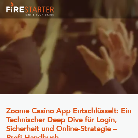
Zoome Casino App Entschlüsselt: Ein
Technischer Deep Dive für Login,
Sicherheit und Online-Strategie –
Profi-Handbuch