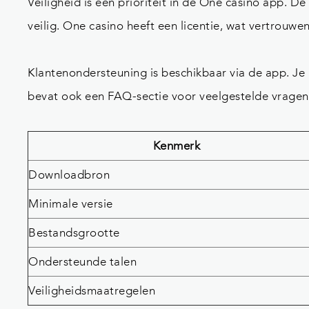
Veiligheid is een prioriteit in de One casino app. 
veilig. One casino heeft een licentie, wat vertrouwen
Klantenondersteuning is beschikbaar via de app. Je
bevat ook een FAQ-sectie voor veelgestelde vragen.
Kenmerk
Downloadbron
Minimale versie
Bestandsgrootte
Ondersteunde talen
Veiligheidsmaatregelen