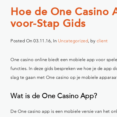
Hoe de One Casino A
voor-Stap Gids
Posted On 03.11.16, In
Uncategorized
, by
client
One casino online biedt een mobiele app voor spel
functies. In deze gids bespreken we hoe je de app d
slag te gaan met One casino op je mobiele apparaa
Wat is de One Casino App?
De One casino app is een mobiele versie van het onl