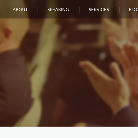
ABOUT
SPEAKING
SERVICES
BLO