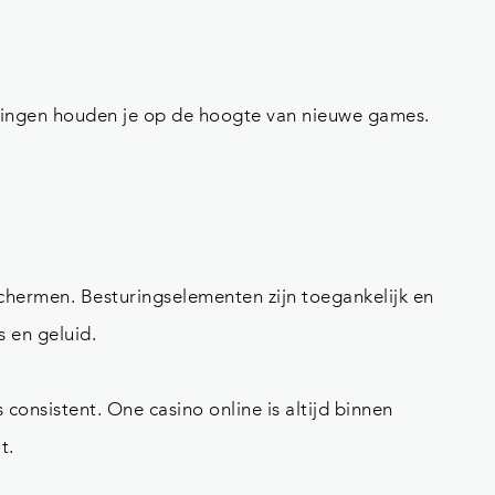
meldingen houden je op de hoogte van nieuwe games.
chermen. Besturingselementen zijn toegankelijk en
 en geluid.
consistent. One casino online is altijd binnen
t.