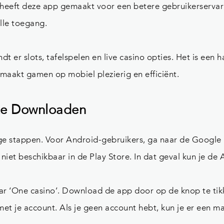
no heeft deze app gemaakt voor een betere gebruikerserva
lle toegang.
ndt er slots, tafelspelen en live casino opties. Het is ee
t maakt gamen op mobiel plezierig en efficiënt.
te Downloaden
 stappen. Voor Android-gebruikers, ga naar de Google Pl
p niet beschikbaar in de Play Store. In dat geval kun je 
r ‘One casino’. Download de app door op de knop te tik
et je account. Als je geen account hebt, kun je er een mak