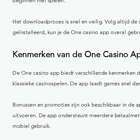
beginnen met spelen.
Het downloadproces is snel en veilig. Volg altijd d
geïnstalleerd, kun je de One casino app overal gebr
Kenmerken van de One Casino A
De One casino app biedt verschillende kenmerken d
klassieke casinospelen. De app laadt games snel dan
Bonussen en promoties zijn ook beschikbaar in de ap
uitvoeren. De app ondersteunt meerdere betaalmetho
mobiel gebruik.