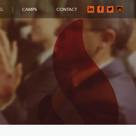
G
CAMPS
CONTACT