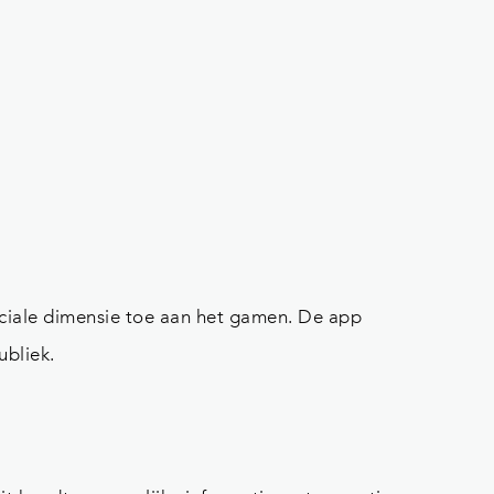
ociale dimensie toe aan het gamen. De app
ubliek.