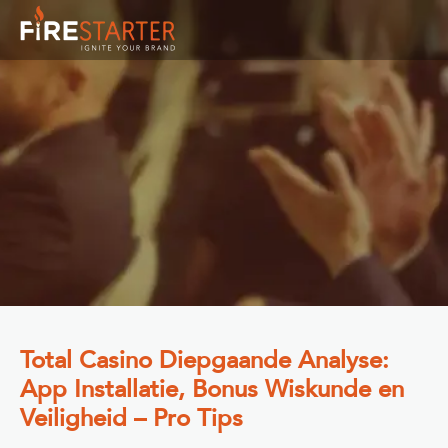
Total Casino Diepgaande Analyse:
App Installatie, Bonus Wiskunde en
Veiligheid – Pro Tips