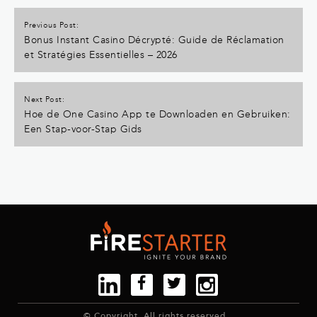
Post
navigation
Previous
Bonus Instant Casino Décrypté: Guide de Réclamation
post:
et Stratégies Essentielles – 2026
Next
Hoe de One Casino App te Downloaden en Gebruiken:
post:
Een Stap-voor-Stap Gids
© Copyright. All rights reserved.