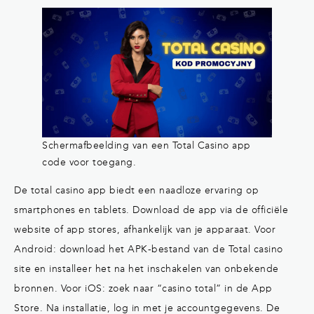
Schermafbeelding van een Total Casino app
code voor toegang.
De total casino app biedt een naadloze ervaring op
smartphones en tablets. Download de app via de officiële
website of app stores, afhankelijk van je apparaat. Voor
Android: download het APK-bestand van de Total casino
site en installeer het na het inschakelen van onbekende
bronnen. Voor iOS: zoek naar “casino total” in de App
Store. Na installatie, log in met je accountgegevens. De