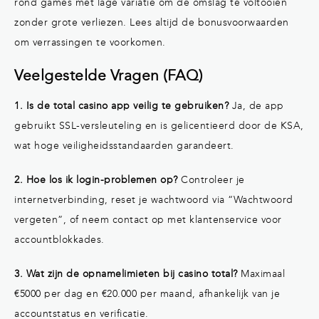
rond games met lage variatie om de omslag te voltooien
zonder grote verliezen. Lees altijd de bonusvoorwaarden
om verrassingen te voorkomen.
Veelgestelde Vragen (FAQ)
1. Is de total casino app veilig te gebruiken?
Ja, de app
gebruikt SSL-versleuteling en is gelicentieerd door de KSA,
wat hoge veiligheidsstandaarden garandeert.
2. Hoe los ik login-problemen op?
Controleer je
internetverbinding, reset je wachtwoord via “Wachtwoord
vergeten”, of neem contact op met klantenservice voor
accountblokkades.
3. Wat zijn de opnamelimieten bij casino total?
Maximaal
€5000 per dag en €20.000 per maand, afhankelijk van je
accountstatus en verificatie.