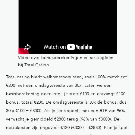
Video over bonusberekeningen en strategieën
bij Total Casino.
Total casino biedt welkomstbonussen, zoals 100% match tot
€200 met een omslagvereiste van 30x. Laten we een
basisberekening doen: stel, je stort €100 en ontvangt €100
bonus, totaal €200. De omslagvereiste is 30x de bonus, dus
30 x €100 = €3000. Als je slots speelt met een RTP van 96%,
verwacht je gemiddeld €2880 terug (96% van €3000). De
nettokosten zijn ongeveer €120 (€3000 – €2880). Plan je spel